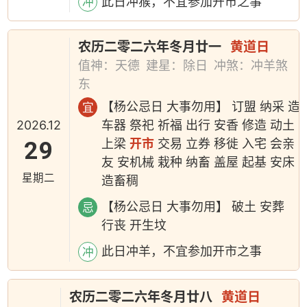
此日冲猴，不宜参加开市之事
冲
农历二零二六年冬月廿一
黄道日
值神：天德
建星：除日
冲煞：冲羊煞
东
【杨公忌日 大事勿用】 订盟 纳采 造
宜
2026.12
车器 祭祀 祈福 出行 安香 修造 动土
29
上梁
开市
交易 立券 移徙 入宅 会亲
友 安机械 栽种 纳畜 盖屋 起基 安床
星期二
造畜稠
【杨公忌日 大事勿用】 破土 安葬
忌
行丧 开生坟
此日冲羊，不宜参加开市之事
冲
农历二零二六年冬月廿八
黄道日