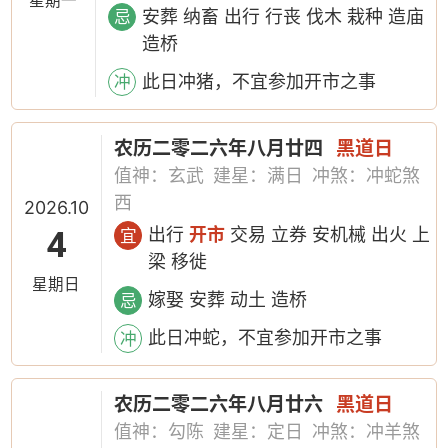
星期一
安葬 纳畜 出行 行丧 伐木 栽种 造庙
忌
造桥
此日冲猪，不宜参加开市之事
冲
农历二零二六年八月廿四
黑道日
值神：玄武
建星：满日
冲煞：冲蛇煞
西
2026.10
4
出行
开市
交易 立券 安机械 出火 上
宜
梁 移徙
星期日
嫁娶 安葬 动土 造桥
忌
此日冲蛇，不宜参加开市之事
冲
农历二零二六年八月廿六
黑道日
值神：勾陈
建星：定日
冲煞：冲羊煞