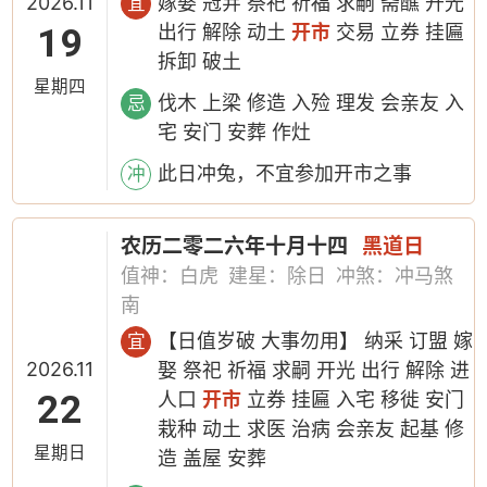
2026.11
嫁娶 冠笄 祭祀 祈福 求嗣 斋醮 开光
宜
19
出行 解除 动土
开市
交易 立券 挂匾
拆卸 破土
星期四
伐木 上梁 修造 入殓 理发 会亲友 入
忌
宅 安门 安葬 作灶
此日冲兔，不宜参加开市之事
冲
农历二零二六年十月十四
黑道日
值神：白虎
建星：除日
冲煞：冲马煞
南
【日值岁破 大事勿用】 纳采 订盟 嫁
宜
2026.11
娶 祭祀 祈福 求嗣 开光 出行 解除 进
22
人口
开市
立券 挂匾 入宅 移徙 安门
栽种 动土 求医 治病 会亲友 起基 修
星期日
造 盖屋 安葬