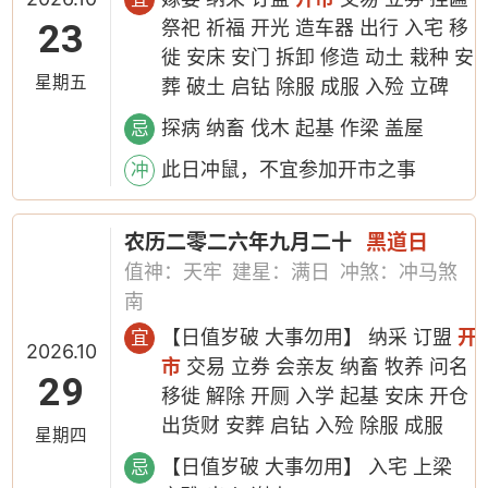
23
祭祀 祈福 开光 造车器 出行 入宅 移
徙 安床 安门 拆卸 修造 动土 栽种 安
星期五
葬 破土 启钻 除服 成服 入殓 立碑
探病 纳畜 伐木 起基 作梁 盖屋
忌
此日冲鼠，不宜参加开市之事
冲
农历二零二六年九月二十
黑道日
值神：天牢
建星：满日
冲煞：冲马煞
南
【日值岁破 大事勿用】 纳采 订盟
开
宜
2026.10
市
交易 立券 会亲友 纳畜 牧养 问名
29
移徙 解除 开厕 入学 起基 安床 开仓
出货财 安葬 启钻 入殓 除服 成服
星期四
【日值岁破 大事勿用】 入宅 上梁
忌