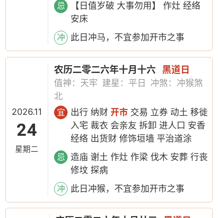
【日值岁破 大事勿用】 作灶 经络
忌
安床
此日冲马，不宜参加开市之事
冲
农历二零二六年十月十六
黑道日
值神：天牢
建星：平日
冲煞：冲猴煞
北
2026.11
出行 纳财
开市
交易 立券 动土 移徙
宜
24
入宅 裁衣 会亲友 拆卸 进人口 安香
经络 出货财 修饰垣墙 平治道涂
星期二
造庙 谢土 作灶 作梁 伐木 安葬 行丧
忌
修坟 探病
此日冲猴，不宜参加开市之事
冲