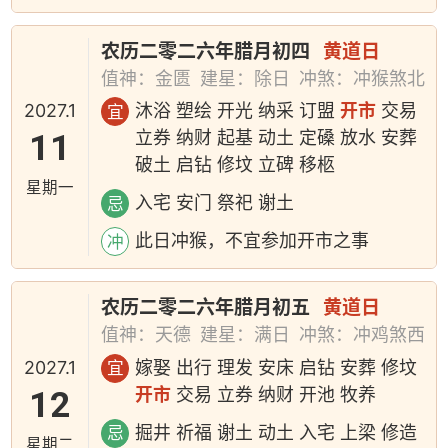
农历二零二六年腊月初四
黄道日
值神：金匮
建星：除日
冲煞：冲猴煞北
2027.1
沐浴 塑绘 开光 纳采 订盟
开市
交易
宜
11
立券 纳财 起基 动土 定磉 放水 安葬
破土 启钻 修坟 立碑 移柩
星期一
入宅 安门 祭祀 谢土
忌
此日冲猴，不宜参加开市之事
冲
农历二零二六年腊月初五
黄道日
值神：天德
建星：满日
冲煞：冲鸡煞西
2027.1
嫁娶 出行 理发 安床 启钻 安葬 修坟
宜
12
开市
交易 立券 纳财 开池 牧养
掘井 祈福 谢土 动土 入宅 上梁 修造
忌
星期二