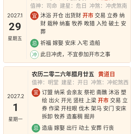
值神：司命
建星：危日
冲煞：冲虎煞南
2027.1
沐浴 开仓 出货财
开市
交易 立券 纳
宜
29
财 栽种 纳畜 牧养 畋猎 入殓 破土 安
葬
星期五
祈福 嫁娶 安床 入宅 造船
忌
此日冲虎，不宜参加开市之事
冲
农历二零二六年腊月廿五
黄道日
值神：明堂
建星：开日
冲煞：冲蛇煞西
订盟 纳采 会亲友 祭祀 斋醮 沐浴 塑
宜
2027.2
绘 出火 开光 竖柱 上梁
开市
交易 立
1
券 作梁 开柱眼 伐木 架马 安门 安床
拆卸 牧养 造畜稠 掘井
星期一
造庙 嫁娶 出行 动土 安葬 行丧
忌