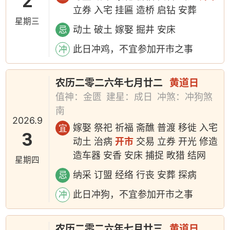
2
立券 入宅 挂匾 造桥 启钻 安葬
星期三
动土 破土 嫁娶 掘井 安床
忌
此日冲鸡，不宜参加开市之事
冲
农历二零二六年七月廿二
黄道日
值神：金匮
建星：成日
冲煞：冲狗煞
南
2026.9
嫁娶 祭祀 祈福 斋醮 普渡 移徙 入宅
宜
3
动土 治病
开市
交易 立券 开光 修造
造车器 安香 安床 捕捉 畋猎 结网
星期四
纳采 订盟 经络 行丧 安葬 探病
忌
此日冲狗，不宜参加开市之事
冲
农历二零二六年七月廿三
黄道日