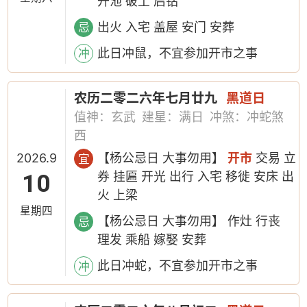
开池 破土 启钻
出火 入宅 盖屋 安门 安葬
忌
此日冲鼠，不宜参加开市之事
冲
农历二零二六年七月廿九
黑道日
值神：玄武
建星：满日
冲煞：冲蛇煞
西
2026.9
【杨公忌日 大事勿用】
开市
交易 立
宜
10
券 挂匾 开光 出行 入宅 移徙 安床 出
火 上梁
星期四
【杨公忌日 大事勿用】 作灶 行丧
忌
理发 乘船 嫁娶 安葬
此日冲蛇，不宜参加开市之事
冲