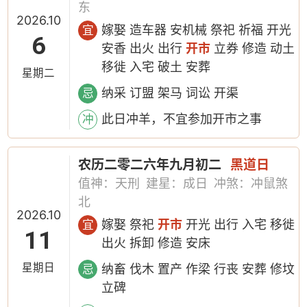
东
2026.10
嫁娶 造车器 安机械 祭祀 祈福 开光
宜
6
安香 出火 出行
开市
立券 修造 动土
移徙 入宅 破土 安葬
星期二
纳采 订盟 架马 词讼 开渠
忌
此日冲羊，不宜参加开市之事
冲
农历二零二六年九月初二
黑道日
值神：天刑
建星：成日
冲煞：冲鼠煞
北
2026.10
嫁娶 祭祀
开市
开光 出行 入宅 移徙
宜
11
出火 拆卸 修造 安床
星期日
纳畜 伐木 置产 作梁 行丧 安葬 修坟
忌
立碑