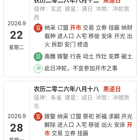
农历二零二六年八月十二
黑道日
值神：玄武
建星：满日
冲煞：冲蛇煞
西
2026.9
纳采 订盟
开市
交易 立券 挂匾 纳财
宜
22
栽种 进人口 入宅 移徙 安床 开光 出
火 拆卸 安门 修造
星期二
斋醮 嫁娶 行丧 动土 作灶 安葬 破土
忌
此日冲蛇，不宜参加开市之事
冲
农历二零二六年八月十八
黑道日
值神：朱雀
建星：成日
冲煞：冲猪煞
东
2026.9
嫁娶 纳采 订盟 祭祀 祈福 求嗣 开光
宜
28
解除 进人口 入宅 移徙 出火 安床
开
市
交易 立券 挂匾