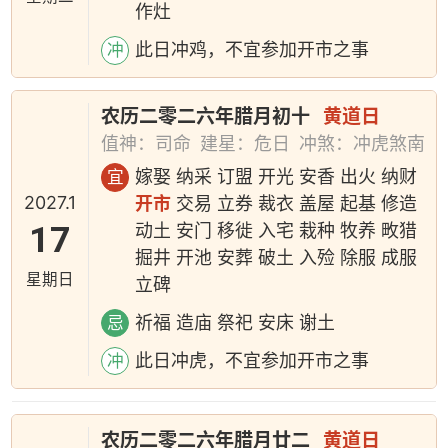
作灶
此日冲鸡，不宜参加开市之事
冲
农历二零二六年腊月初十
黄道日
值神：司命
建星：危日
冲煞：冲虎煞南
嫁娶 纳采 订盟 开光 安香 出火 纳财
宜
2027.1
开市
交易 立券 裁衣 盖屋 起基 修造
17
动土 安门 移徙 入宅 栽种 牧养 畋猎
掘井 开池 安葬 破土 入殓 除服 成服
星期日
立碑
祈福 造庙 祭祀 安床 谢土
忌
此日冲虎，不宜参加开市之事
冲
农历二零二六年腊月廿二
黄道日