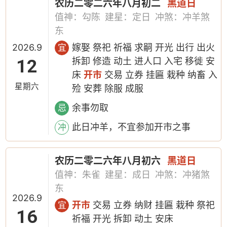
农历二零二六年八月初二
黑道日
值神：勾陈
建星：定日
冲煞：冲羊煞
东
2026.9
嫁娶 祭祀 祈福 求嗣 开光 出行 出火
宜
12
拆卸 修造 动土 进人口 入宅 移徙 安
床
开市
交易 立券 挂匾 栽种 纳畜 入
星期六
殓 安葬 除服 成服
余事勿取
忌
此日冲羊，不宜参加开市之事
冲
农历二零二六年八月初六
黑道日
值神：朱雀
建星：成日
冲煞：冲猪煞
东
2026.9
开市
交易 立券 纳财 挂匾 栽种 祭祀
宜
16
祈福 开光 拆卸 动土 安床