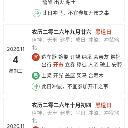
斋醮 出火 谢土
此日冲马，不宜参加开市之事
冲
农历二零二六年九月廿六
黑道日
值神：天刑
建星：成日
冲煞：冲鼠煞
北
2026.11
4
造车器 嫁娶 订盟 纳采 会亲友 祭祀
宜
出行
开市
立券 移徙 入宅 破土 安葬
星期三
上梁 开光 盖屋 架马 合寿木
忌
此日冲鼠，不宜参加开市之事
冲
农历二零二六年十月初四
黑道日
值神：天牢
建星：平日
冲煞：冲猴煞
北
2026.11