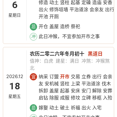
6
修造 动土 竖柱 起基 定磉 造庙 安香
出火 修饰垣墙 平治道涂 会亲友 出行
星期日
开池 开厕
开仓 盖屋 造桥 祭祀
忌
此日冲猴，不宜参加开市之事
冲
农历二零二六年冬月初十
黑道日
值神：白虎
建星：满日
冲煞：冲猴煞
北
2026.12
纳采 订盟
开市
交易 立券 出行 会亲
宜
18
友 安机械 竖柱 上梁 平治道涂 伐木
拆卸 盖屋 起基 安床 安门 解除 安葬
星期五
启钻 除服 成服 修坟 立碑 移柩 入殓
嫁娶 动土 破土 祈福 出火 入宅
忌