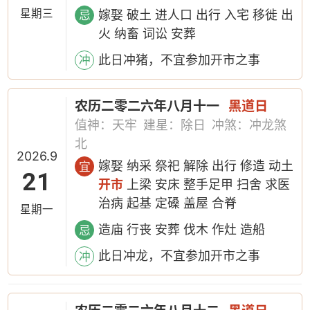
星期三
嫁娶 破土 进人口 出行 入宅 移徙 出
忌
火 纳畜 词讼 安葬
此日冲猪，不宜参加开市之事
冲
农历二零二六年八月十一
黑道日
值神：天牢
建星：除日
冲煞：冲龙煞
北
2026.9
嫁娶 纳采 祭祀 解除 出行 修造 动土
宜
21
开市
上梁 安床 整手足甲 扫舍 求医
治病 起基 定磉 盖屋 合脊
星期一
造庙 行丧 安葬 伐木 作灶 造船
忌
此日冲龙，不宜参加开市之事
冲