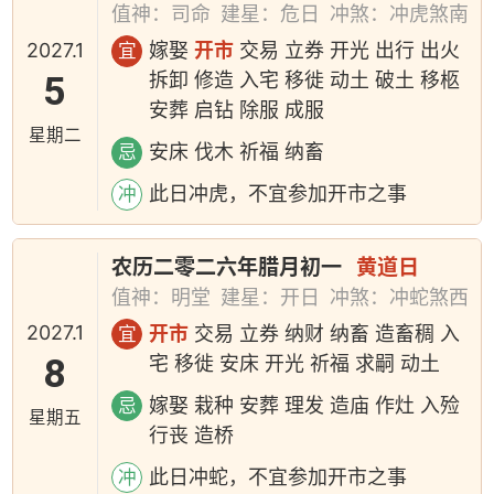
值神：司命
建星：危日
冲煞：冲虎煞南
2027.1
嫁娶
开市
交易 立券 开光 出行 出火
宜
5
拆卸 修造 入宅 移徙 动土 破土 移柩
安葬 启钻 除服 成服
星期二
安床 伐木 祈福 纳畜
忌
此日冲虎，不宜参加开市之事
冲
农历二零二六年腊月初一
黄道日
值神：明堂
建星：开日
冲煞：冲蛇煞西
2027.1
开市
交易 立券 纳财 纳畜 造畜稠 入
宜
8
宅 移徙 安床 开光 祈福 求嗣 动土
嫁娶 栽种 安葬 理发 造庙 作灶 入殓
忌
星期五
行丧 造桥
此日冲蛇，不宜参加开市之事
冲