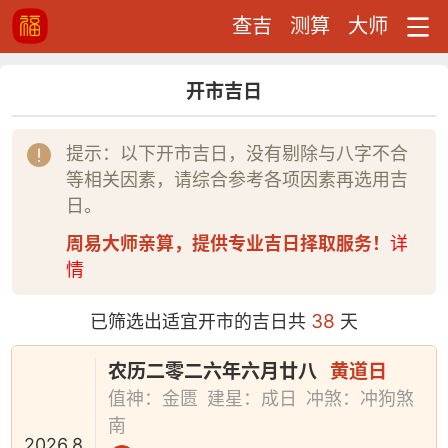
查吉
测算
大师
开市吉日
提示：以下开市吉日，没有剔除与八字不合
等相关因素，请综合参考各项因素再选用吉
日。
周易大师亲算，提供专业吉日择取服务！
详
情
38
已筛选出适宜开市的吉日共
天
农历二零二六年六月廿八
黄道日
值神：金匮
建星：成日
冲煞：冲狗煞
南
2026.8