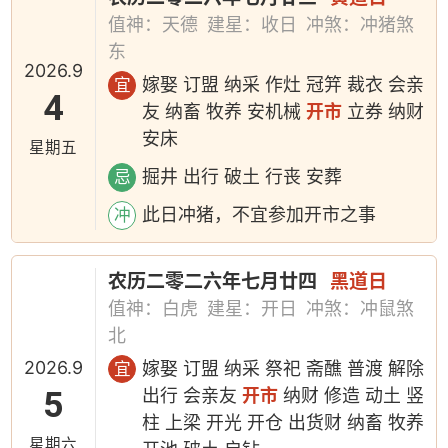
值神：天德
建星：收日
冲煞：冲猪煞
东
2026.9
嫁娶 订盟 纳采 作灶 冠笄 裁衣 会亲
宜
4
友 纳畜 牧养 安机械
开市
立券 纳财
安床
星期五
掘井 出行 破土 行丧 安葬
忌
此日冲猪，不宜参加开市之事
冲
农历二零二六年七月廿四
黑道日
值神：白虎
建星：开日
冲煞：冲鼠煞
北
2026.9
嫁娶 订盟 纳采 祭祀 斋醮 普渡 解除
宜
5
出行 会亲友
开市
纳财 修造 动土 竖
柱 上梁 开光 开仓 出货财 纳畜 牧养
星期六