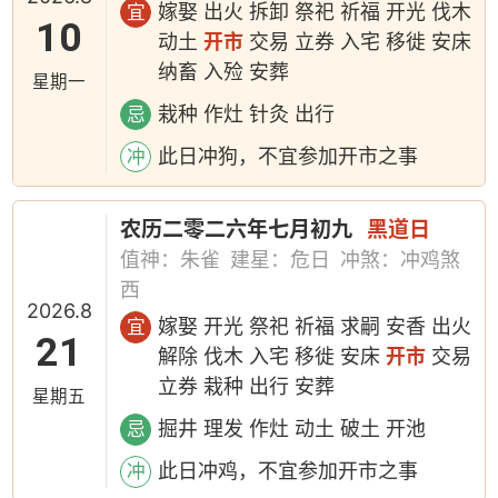
嫁娶 出火 拆卸 祭祀 祈福 开光 伐木
宜
10
动土
开市
交易 立券 入宅 移徙 安床
纳畜 入殓 安葬
星期一
栽种 作灶 针灸 出行
忌
此日冲狗，不宜参加开市之事
冲
农历二零二六年七月初九
黑道日
值神：朱雀
建星：危日
冲煞：冲鸡煞
西
2026.8
嫁娶 开光 祭祀 祈福 求嗣 安香 出火
宜
21
解除 伐木 入宅 移徙 安床
开市
交易
立券 栽种 出行 安葬
星期五
掘井 理发 作灶 动土 破土 开池
忌
此日冲鸡，不宜参加开市之事
冲