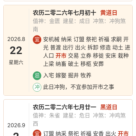
农历二零二六年七月初十
黄道日
值神：金匮
建星：成日
冲煞：冲狗煞
南
2026.8
安机械 纳采 订盟 祭祀 祈福 求嗣 开
宜
22
光 普渡 出行 出火 拆卸 修造 动土 进
人口
开市
交易 立券 移徙 安床 栽种
星期六
上梁 纳畜 破土 移柩 安葬
入宅 嫁娶 掘井 牧养
忌
此日冲狗，不宜参加开市之事
冲
农历二零二六年七月廿一
黑道日
值神：朱雀
建星：危日
冲煞：冲鸡煞
西
2026.9
订盟 纳采 祭祀 祈福 安香 出火
开市
宜