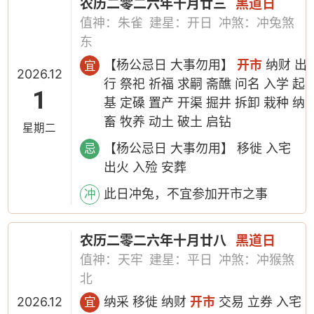
农历二零二六年十月廿三
黑道日
值神：朱雀
建星：开日
冲煞：冲兔煞
东
【杨公忌日 大事勿用】
开市
纳财 出
宜
2026.12
行 祭祀 祈福 求嗣 斋醮 问名 入学 起
1
基 定磉 置产 开渠 掘井 拆卸 栽种 纳
畜 牧养 动土 破土 启钻
星期二
【杨公忌日 大事勿用】 移徙 入宅
忌
出火 入殓 安葬
此日冲兔，不宜参加开市之事
冲
农历二零二六年十月廿八
黑道日
值神：天牢
建星：平日
冲煞：冲猴煞
北
2026.12
纳采 移徙 纳财
开市
交易 立券 入宅
宜