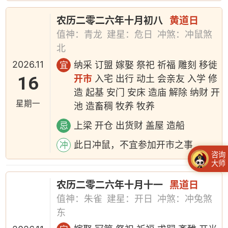
农历二零二六年十月初八
黄道日
值神：青龙
建星：危日
冲煞：冲鼠煞
北
2026.11
纳采 订盟 嫁娶 祭祀 祈福 雕刻 移徙
宜
16
开市
入宅 出行 动土 会亲友 入学 修
造 起基 安门 安床 造庙 解除 纳财 开
星期一
池 造畜稠 牧养 牧养
上梁 开仓 出货财 盖屋 造船
忌
此日冲鼠，不宜参加开市之事
冲
咨询
大师
农历二零二六年十月十一
黑道日
值神：朱雀
建星：开日
冲煞：冲兔煞
东