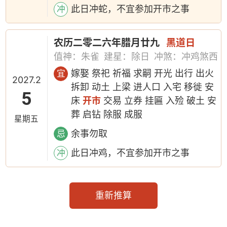
此日冲蛇，不宜参加开市之事
冲
农历二零二六年腊月廿九
黑道日
值神：朱雀
建星：除日
冲煞：冲鸡煞西
嫁娶 祭祀 祈福 求嗣 开光 出行 出火
宜
2027.2
拆卸 动土 上梁 进人口 入宅 移徙 安
5
床
开市
交易 立券 挂匾 入殓 破土 安
葬 启钻 除服 成服
星期五
余事勿取
忌
此日冲鸡，不宜参加开市之事
冲
重新推算