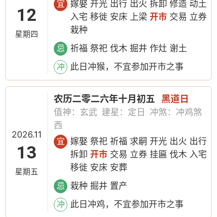
嫁娶 开光 出行 出火 拆卸 修造 动土
宜
12
入宅 移徙 安床 上梁
开市
交易 立券
栽种
星期四
祈福 祭祀 伐木 掘井 作灶 谢土
忌
此日冲猴，不宜参加开市之事
冲
农历二零二六年十月初五
黑道日
值神：玄武
建星：定日
冲煞：冲鸡煞
西
2026.11
嫁娶 祭祀 祈福 求嗣 开光 出火 出行
宜
13
拆卸
开市
交易 立券 挂匾 伐木 入宅
移徙 安床 安葬
星期五
栽种 掘井 置产
忌
此日冲鸡，不宜参加开市之事
冲