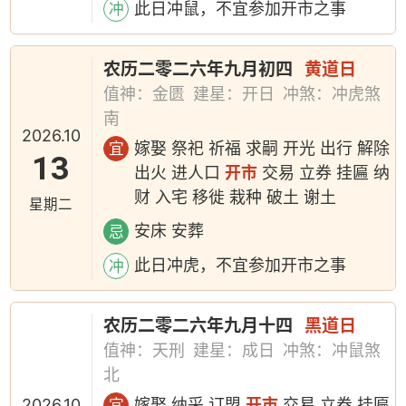
此日冲鼠，不宜参加开市之事
冲
农历二零二六年九月初四
黄道日
值神：金匮
建星：开日
冲煞：冲虎煞
南
2026.10
嫁娶 祭祀 祈福 求嗣 开光 出行 解除
宜
13
出火 进人口
开市
交易 立券 挂匾 纳
财 入宅 移徙 栽种 破土 谢土
星期二
安床 安葬
忌
此日冲虎，不宜参加开市之事
冲
农历二零二六年九月十四
黑道日
值神：天刑
建星：成日
冲煞：冲鼠煞
北
2026.10
嫁娶 纳采 订盟
开市
交易 立券 挂匾
宜