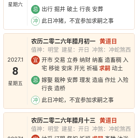
星期六
出行 掘井 破土 行丧 安葬
忌
此日冲猪，不宜参加求嗣之事
冲
农历二零二六年腊月初一
黄道日
值神：明堂
建星：开日
冲煞：冲蛇煞西
2027.1
开市 交易 立券 纳财 纳畜 造畜稠 入
宜
8
宅 移徙 安床 开光 祈福
求嗣
动土
嫁娶 栽种 安葬 理发 造庙 作灶 入殓
忌
星期五
行丧 造桥
此日冲蛇，不宜参加求嗣之事
冲
农历二零二六年腊月十三
黄道日
值神：明堂
建星：开日
冲煞：冲蛇煞西