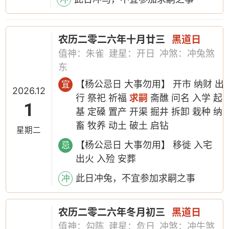
农历二零二六年十月廿三
黑道日
值神：朱雀
建星：开日
冲煞：冲兔煞
东
【杨公忌日 大事勿用】 开市 纳财 出
宜
2026.12
行 祭祀 祈福
求嗣
斋醮 问名 入学 起
1
基 定磉 置产 开渠 掘井 拆卸 栽种 纳
畜 牧养 动土 破土 启钻
星期二
【杨公忌日 大事勿用】 移徙 入宅
忌
出火 入殓 安葬
此日冲兔，不宜参加求嗣之事
冲
农历二零二六年冬月初三
黑道日
值神：勾陈
建星：危日
冲煞：冲牛煞