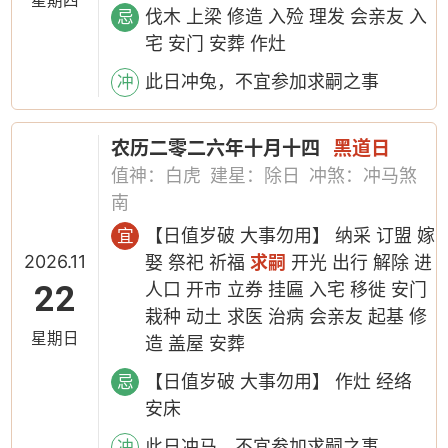
星期四
伐木 上梁 修造 入殓 理发 会亲友 入
忌
宅 安门 安葬 作灶
此日冲兔，不宜参加求嗣之事
冲
农历二零二六年十月十四
黑道日
值神：白虎
建星：除日
冲煞：冲马煞
南
【日值岁破 大事勿用】 纳采 订盟 嫁
宜
2026.11
娶 祭祀 祈福
求嗣
开光 出行 解除 进
22
人口 开市 立券 挂匾 入宅 移徙 安门
栽种 动土 求医 治病 会亲友 起基 修
星期日
造 盖屋 安葬
【日值岁破 大事勿用】 作灶 经络
忌
安床
此日冲马，不宜参加求嗣之事
冲