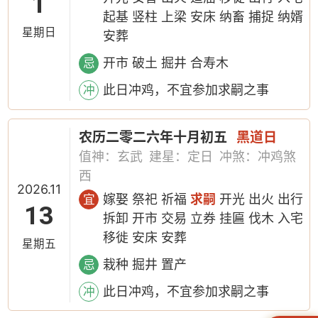
1
起基 竖柱 上梁 安床 纳畜 捕捉 纳婿
星期日
安葬
开市 破土 掘井 合寿木
忌
此日冲鸡，不宜参加求嗣之事
冲
农历二零二六年十月初五
黑道日
值神：玄武
建星：定日
冲煞：冲鸡煞
西
2026.11
嫁娶 祭祀 祈福
求嗣
开光 出火 出行
宜
13
拆卸 开市 交易 立券 挂匾 伐木 入宅
移徙 安床 安葬
星期五
栽种 掘井 置产
忌
此日冲鸡，不宜参加求嗣之事
冲