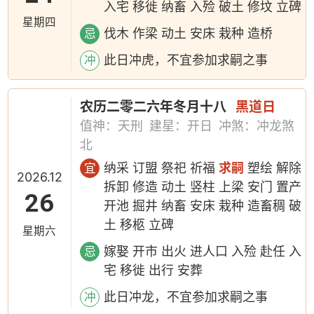
入宅 移徙 纳畜 入殓 破土 修坟 立碑
星期四
伐木 作梁 动土 安床 栽种 造桥
忌
此日冲虎，不宜参加求嗣之事
冲
农历二零二六年冬月十八
黑道日
值神：天刑
建星：开日
冲煞：冲龙煞
北
纳采 订盟 祭祀 祈福
求嗣
塑绘 解除
宜
2026.12
拆卸 修造 动土 竖柱 上梁 安门 置产
26
开池 掘井 纳畜 安床 栽种 造畜稠 破
土 移柩 立碑
星期六
嫁娶 开市 出火 进人口 入殓 赴任 入
忌
宅 移徙 出行 安葬
此日冲龙，不宜参加求嗣之事
冲