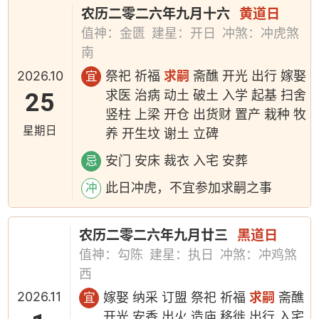
农历二零二六年九月十六
黄道日
值神：金匮
建星：开日
冲煞：冲虎煞
南
2026.10
祭祀 祈福
求嗣
斋醮 开光 出行 嫁娶
宜
25
求医 治病 动土 破土 入学 起基 扫舍
竖柱 上梁 开仓 出货财 置产 栽种 牧
星期日
养 开生坟 谢土 立碑
安门 安床 裁衣 入宅 安葬
忌
此日冲虎，不宜参加求嗣之事
冲
农历二零二六年九月廿三
黑道日
值神：勾陈
建星：执日
冲煞：冲鸡煞
西
2026.11
嫁娶 纳采 订盟 祭祀 祈福
求嗣
斋醮
宜
开光 安香 出火 造庙 移徙 出行 入宅