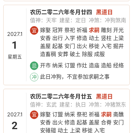
农历二零二六年冬月廿四
黑道日
值神：天牢
建星：定日
冲煞：冲狗煞南
嫁娶 冠笄 祭祀 祈福
求嗣
雕刻 开光
宜
2027.1
安香 出行 入学 修造 动土 竖柱 上梁
1
盖屋 起基 安门 出火 移徙 入宅 掘井
造畜稠 安葬 破土 除服 成服
星期五
开市 纳采 订盟 作灶 造庙 造船 经络
忌
此日冲狗，不宜参加求嗣之事
冲
农历二零二六年冬月廿五
黑道日
值神：玄武
建星：执日
冲煞：冲猪煞东
2027.1
嫁娶 订盟 纳采 祭祀 祈福
求嗣
斋醮
宜
2
安香 出火 修造 起基 盖屋 合脊 安门
安碓磑 动土 上梁 移徙 入宅