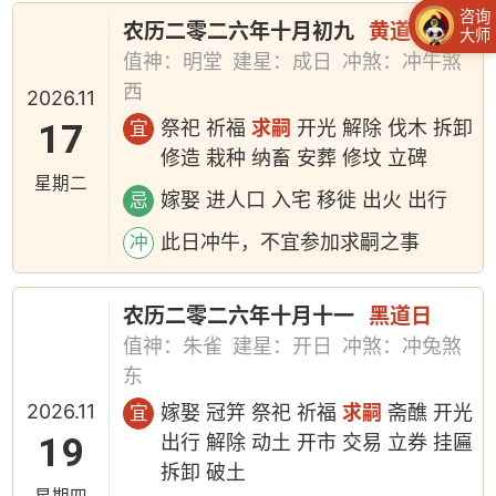
咨询
农历二零二六年十月初九
黄道日
大师
值神：明堂
建星：成日
冲煞：冲牛煞
西
2026.11
17
祭祀 祈福
求嗣
开光 解除 伐木 拆卸
宜
修造 栽种 纳畜 安葬 修坟 立碑
星期二
嫁娶 进人口 入宅 移徙 出火 出行
忌
此日冲牛，不宜参加求嗣之事
冲
农历二零二六年十月十一
黑道日
值神：朱雀
建星：开日
冲煞：冲兔煞
东
2026.11
嫁娶 冠笄 祭祀 祈福
求嗣
斋醮 开光
宜
19
出行 解除 动土 开市 交易 立券 挂匾
拆卸 破土