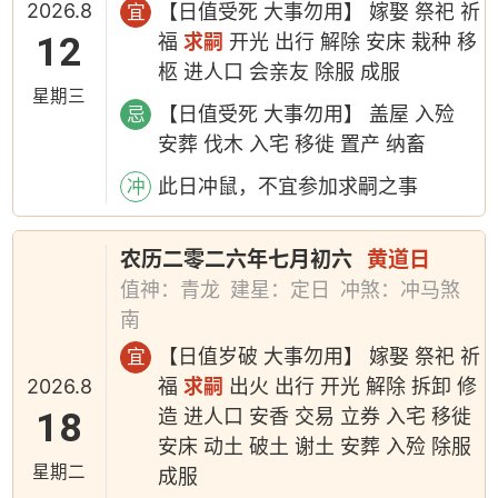
2026.8
【日值受死 大事勿用】 嫁娶 祭祀 祈
宜
12
福
求嗣
开光 出行 解除 安床 栽种 移
柩 进人口 会亲友 除服 成服
星期三
【日值受死 大事勿用】 盖屋 入殓
忌
安葬 伐木 入宅 移徙 置产 纳畜
此日冲鼠，不宜参加求嗣之事
冲
农历二零二六年七月初六
黄道日
值神：青龙
建星：定日
冲煞：冲马煞
南
【日值岁破 大事勿用】 嫁娶 祭祀 祈
宜
2026.8
福
求嗣
出火 出行 开光 解除 拆卸 修
18
造 进人口 安香 交易 立券 入宅 移徙
安床 动土 破土 谢土 安葬 入殓 除服
星期二
成服