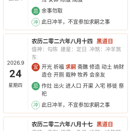
余事勿取
忌
此日冲羊，不宜参加求嗣之事
冲
农历二零二六年八月十四
黑道日
值神：勾陈
建星：定日
冲煞：冲羊煞
东
2026.9
开光 祈福
求嗣
斋醮 修造 动土 纳财
宜
24
造仓 开厕 栽种 牧养 会亲友
星期四
作灶 出火 进人口 开渠 入宅 移徙 祭
忌
祀
此日冲羊，不宜参加求嗣之事
冲
农历二零二六年八月十七
黑道日