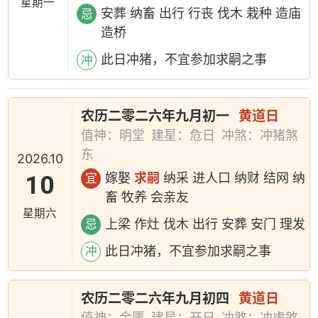
星期一
安葬 纳畜 出行 行丧 伐木 栽种 造庙
忌
造桥
此日冲猪，不宜参加求嗣之事
冲
农历二零二六年九月初一
黄道日
值神：明堂
建星：危日
冲煞：冲猪煞
东
2026.10
10
嫁娶
求嗣
纳采 进人口 纳财 结网 纳
宜
畜 牧养 会亲友
星期六
上梁 作灶 伐木 出行 安葬 安门 理发
忌
此日冲猪，不宜参加求嗣之事
冲
农历二零二六年九月初四
黄道日
值神：金匮
建星：开日
冲煞：冲虎煞