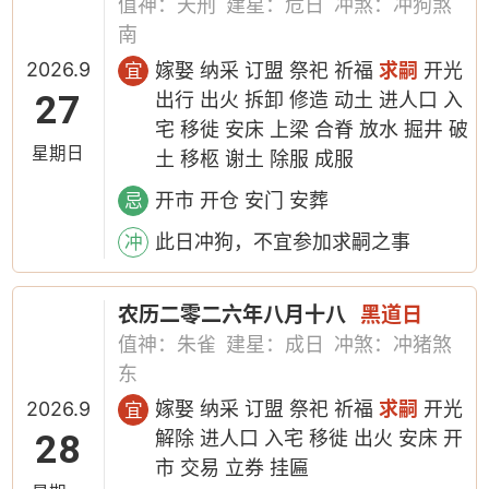
值神：天刑
建星：危日
冲煞：冲狗煞
南
2026.9
嫁娶 纳采 订盟 祭祀 祈福
求嗣
开光
宜
27
出行 出火 拆卸 修造 动土 进人口 入
宅 移徙 安床 上梁 合脊 放水 掘井 破
星期日
土 移柩 谢土 除服 成服
开市 开仓 安门 安葬
忌
此日冲狗，不宜参加求嗣之事
冲
农历二零二六年八月十八
黑道日
值神：朱雀
建星：成日
冲煞：冲猪煞
东
2026.9
嫁娶 纳采 订盟 祭祀 祈福
求嗣
开光
宜
28
解除 进人口 入宅 移徙 出火 安床 开
市 交易 立券 挂匾