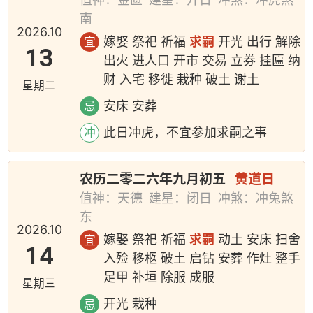
南
2026.10
嫁娶 祭祀 祈福
求嗣
开光 出行 解除
宜
13
出火 进人口 开市 交易 立券 挂匾 纳
财 入宅 移徙 栽种 破土 谢土
星期二
安床 安葬
忌
此日冲虎，不宜参加求嗣之事
冲
农历二零二六年九月初五
黄道日
值神：天德
建星：闭日
冲煞：冲兔煞
东
2026.10
嫁娶 祭祀 祈福
求嗣
动土 安床 扫舍
宜
14
入殓 移柩 破土 启钻 安葬 作灶 整手
足甲 补垣 除服 成服
星期三
开光 栽种
忌