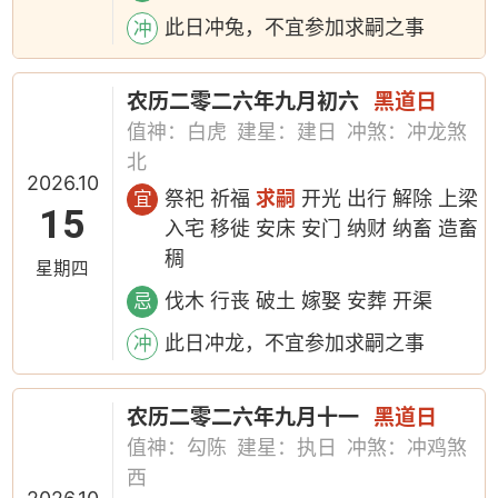
此日冲兔，不宜参加求嗣之事
冲
农历二零二六年九月初六
黑道日
值神：白虎
建星：建日
冲煞：冲龙煞
北
2026.10
祭祀 祈福
求嗣
开光 出行 解除 上梁
宜
15
入宅 移徙 安床 安门 纳财 纳畜 造畜
稠
星期四
伐木 行丧 破土 嫁娶 安葬 开渠
忌
此日冲龙，不宜参加求嗣之事
冲
农历二零二六年九月十一
黑道日
值神：勾陈
建星：执日
冲煞：冲鸡煞
西