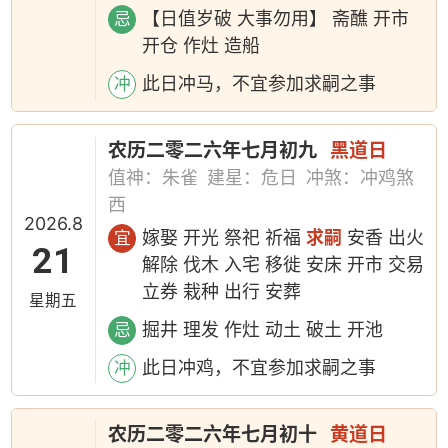
【日值岁破 大事勿用】 斋醮 开市
忌
开仓 作灶 造船
此日冲马，不宜参加求嗣之事
冲
农历二零二六年七月初九
黑道日
值神：朱雀
建星：危日
冲煞：冲鸡煞
西
2026.8
嫁娶 开光 祭祀 祈福
求嗣
安香 出火
宜
21
解除 伐木 入宅 移徙 安床 开市 交易
立券 栽种 出行 安葬
星期五
掘井 理发 作灶 动土 破土 开池
忌
此日冲鸡，不宜参加求嗣之事
冲
农历二零二六年七月初十
黄道日