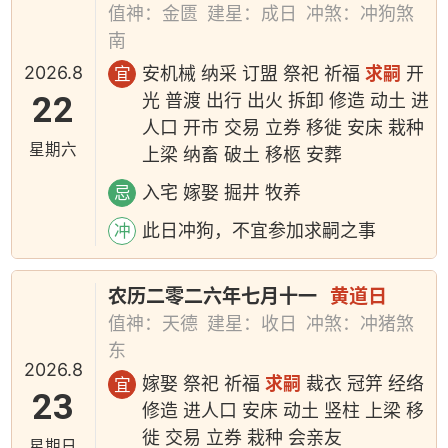
值神：金匮
建星：成日
冲煞：冲狗煞
南
2026.8
安机械 纳采 订盟 祭祀 祈福
求嗣
开
宜
22
光 普渡 出行 出火 拆卸 修造 动土 进
人口 开市 交易 立券 移徙 安床 栽种
星期六
上梁 纳畜 破土 移柩 安葬
入宅 嫁娶 掘井 牧养
忌
此日冲狗，不宜参加求嗣之事
冲
农历二零二六年七月十一
黄道日
值神：天德
建星：收日
冲煞：冲猪煞
东
2026.8
嫁娶 祭祀 祈福
求嗣
裁衣 冠笄 经络
宜
23
修造 进人口 安床 动土 竖柱 上梁 移
徙 交易 立券 栽种 会亲友
星期日