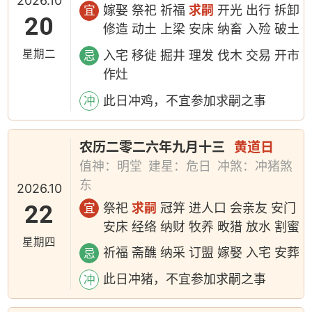
2026.10
嫁娶 祭祀 祈福
求嗣
开光 出行 拆卸
宜
20
修造 动土 上梁 安床 纳畜 入殓 破土
星期二
入宅 移徙 掘井 理发 伐木 交易 开市
忌
作灶
此日冲鸡，不宜参加求嗣之事
冲
农历二零二六年九月十三
黄道日
值神：明堂
建星：危日
冲煞：冲猪煞
东
2026.10
22
祭祀
求嗣
冠笄 进人口 会亲友 安门
宜
安床 经络 纳财 牧养 畋猎 放水 割蜜
星期四
祈福 斋醮 纳采 订盟 嫁娶 入宅 安葬
忌
此日冲猪，不宜参加求嗣之事
冲