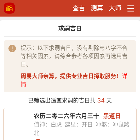
查吉
测算
大师
求嗣吉日
提示：以下求嗣吉日，没有剔除与八字不合
等相关因素，请综合参考各项因素再选用吉
日。
周易大师亲算，提供专业吉日择取服务！
详
情
34
已筛选出适宜求嗣的吉日共
天
农历二零二六年六月三十
黑道日
值神：白虎
建星：开日
冲煞：冲鼠煞
北