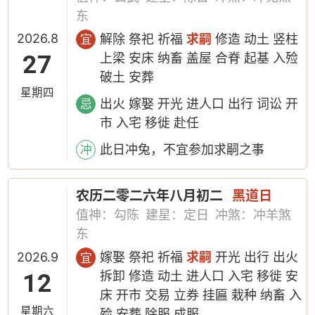
东
2026.8
解除 祭祀 祈福
求嗣
修造 动土 竖柱
宜
27
上梁 安床 纳畜 盖屋 合脊 起基 入殓
破土 安葬
星期四
出火 嫁娶 开光 进人口 出行 词讼 开
忌
市 入宅 移徙 赴任
此日冲兔，不宜参加求嗣之事
冲
农历二零二六年八月初二
黑道日
值神：勾陈
建星：定日
冲煞：冲羊煞
东
2026.9
嫁娶 祭祀 祈福
求嗣
开光 出行 出火
宜
12
拆卸 修造 动土 进人口 入宅 移徙 安
床 开市 交易 立券 挂匾 栽种 纳畜 入
星期六
殓 安葬 除服 成服