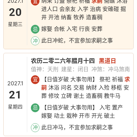
2027.1
纳采 订盟 祭祀 祈福
求嗣
斋醮 沐浴
宜
20
进人口 会亲友 入学 治病 安碓磑 掘
井 开池 纳畜 牧养 造畜稠
星期三
嫁娶 合帐 入宅 行丧 安葬
忌
此日冲蛇，不宜参加求嗣之事
冲
农历二零二六年腊月十四
黑道日
值神：天刑
建星：闭日
冲煞：冲马煞南
【日值岁破 大事勿用】 祭祀 祈福
求
宜
2027.1
嗣
沐浴 问名 交易 纳财 入殓 移柩 安
21
葬 修坟 立碑 谢土 造畜稠 教牛马
星期四
【日值岁破 大事勿用】 入宅 置产
忌
嫁娶 动土 栽种 开市 开光 破土
此日冲马，不宜参加求嗣之事
冲