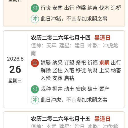
行丧 安葬 出行 作梁 纳畜 伐木 造桥
忌
此日冲猪，不宜参加求嗣之事
冲
农历二零二六年七月十四
黑道日
值神：天牢
建星：建日
冲煞：冲虎煞
南
2026.8
嫁娶 纳采 订盟 祭祀 祈福
求嗣
出行
宜
26
解除 竖柱 入宅 移徙 纳财 上梁 纳畜
入殓 安葬 启钻
星期三
栽种 掘井 动土 安床 破土 置产
忌
此日冲虎，不宜参加求嗣之事
冲
农历二零二六年七月十五
黑道日
值神：玄武
建星：除日
冲煞：冲兔煞