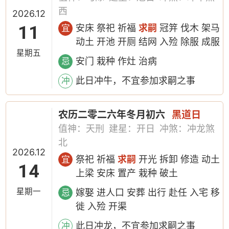
西
2026.12
11
安床 祭祀 祈福
求嗣
冠笄 伐木 架马
宜
动土 开池 开厕 结网 入殓 除服 成服
星期五
安门 栽种 作灶 治病
忌
此日冲牛，不宜参加求嗣之事
冲
农历二零二六年冬月初六
黑道日
值神：天刑
建星：开日
冲煞：冲龙煞
北
2026.12
祭祀 祈福
求嗣
开光 拆卸 修造 动土
宜
14
上梁 安床 置产 栽种 破土
星期一
嫁娶 进人口 安葬 出行 赴任 入宅 移
忌
徙 入殓 开渠
此日冲龙，不宜参加求嗣之事
冲