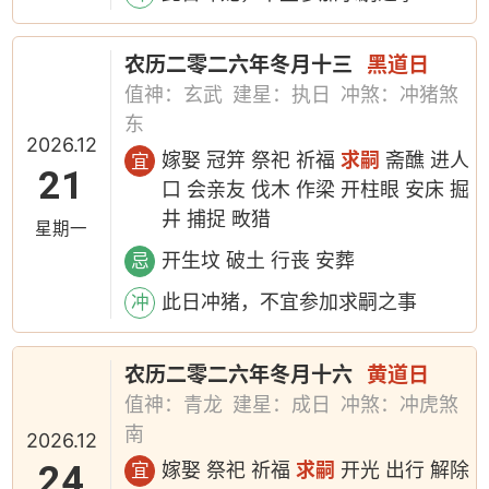
农历二零二六年冬月十三
黑道日
值神：玄武
建星：执日
冲煞：冲猪煞
东
2026.12
嫁娶 冠笄 祭祀 祈福
求嗣
斋醮 进人
宜
21
口 会亲友 伐木 作梁 开柱眼 安床 掘
井 捕捉 畋猎
星期一
开生坟 破土 行丧 安葬
忌
此日冲猪，不宜参加求嗣之事
冲
农历二零二六年冬月十六
黄道日
值神：青龙
建星：成日
冲煞：冲虎煞
南
2026.12
24
嫁娶 祭祀 祈福
求嗣
开光 出行 解除
宜