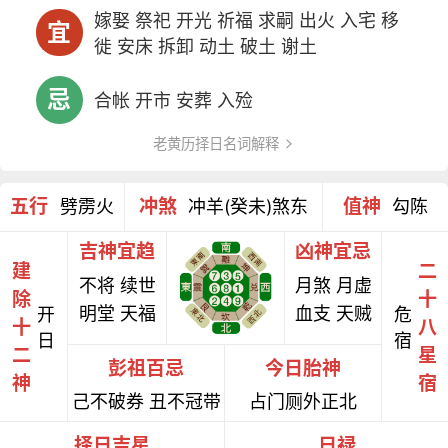
嫁娶 祭祀 开光 祈福 求嗣 出火 入宅 移
宜
徙 安床 拆卸 动土 破土 谢土
忌
合帐 开市 安葬 入殓
老黄历择日名词解释
五行
冲煞
值神
劈雳火
冲羊(癸未)煞东
勾陈
吉神宜趋
凶神宜忌
建
二
不将 续世
月煞 月虚
除
十
明堂 天福
血支 天贼
开
危
十
八
日
宿
二
星
彭祖百忌
今日胎神
神
宿
己不破券 丑不冠带
占门厕外正北
择日吉星
日禄