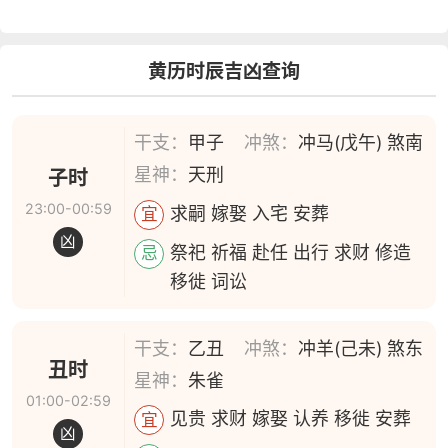
黄历时辰吉凶查询
干支：
甲子
冲煞：
冲马(戊午) 煞南
星神：
天刑
子时
23:00-00:59
求嗣 嫁娶 入宅 安葬
宜
凶
祭祀 祈福 赴任 出行 求财 修造
忌
移徙 词讼
干支：
乙丑
冲煞：
冲羊(己未) 煞东
丑时
星神：
朱雀
01:00-02:59
见贵 求财 嫁娶 认养 移徙 安葬
宜
凶