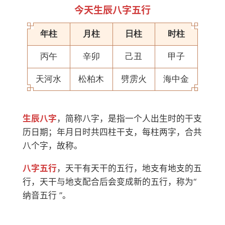
今天生辰八字五行
年柱
月柱
日柱
时柱
丙午
辛卯
己丑
甲子
天河水
松柏木
劈雳火
海中金
生辰八字
，简称八字，是指一个人出生时的干支
历日期；年月日时共四柱干支，每柱两字，合共
八个字，故称。
八字五行
，天干有天干的五行，地支有地支的五
行，天干与地支配合后会变成新的五行，称为“
纳音五行 ”。