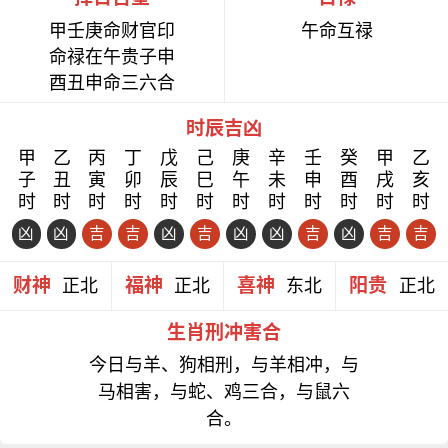
甲壬庚命财官印
午命互禄
命禄在午贵子申
酉丑申命三六合
时辰吉凶
甲
乙
丙
丁
戊
己
庚
辛
壬
癸
甲
乙
子
丑
寅
卯
辰
巳
午
未
申
酉
戌
亥
时
时
时
时
时
时
时
时
时
时
时
时
凶
凶
吉
吉
凶
吉
凶
凶
吉
凶
吉
吉
财神
福神
喜神
阳贵
正北
正北
东北
正北
生肖刑冲害合
今日与羊、狗相刑，与羊相冲，与
马相害，与蛇、鸡三合，与鼠六
合。