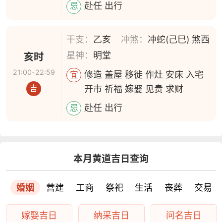
赴任 出行
忌
干支：
乙亥
冲煞：
冲蛇(己巳) 煞西
星神：
明堂
亥时
21:00-22:59
修造 盖屋 移徙 作灶 安床 入宅
宜
开市 祈福 嫁娶 见贵 求财
吉
赴任 出行
忌
本月黄道吉日查询
婚姻
营建
工商
祭祀
生活
丧葬
交易
嫁娶吉日
纳采吉日
问名吉日