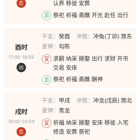
认养 移徙 安葬
吉
祭祀 祈福 斋醮 开光 赴任 出行
忌
干支：
癸酉
冲煞：
冲兔(丁卯) 煞东
星神：
勾陈
酉时
17:00-18:59
求嗣 纳采 嫁娶 出行 求财 开市
宜
交易 安床
凶
祭祀 祈福 斋醮 酬神
忌
干支：
甲戌
冲煞：
冲龙(戊辰) 煞北
星神：
青龙
戌时
19:00-20:59
祈福 纳采 嫁娶 安床 移徙 入宅
宜
修造 安葬 祭祀
吉