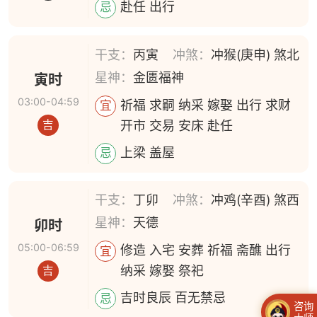
赴任 出行
忌
干支：
丙寅
冲煞：
冲猴(庚申) 煞北
星神：
金匮福神
寅时
03:00-04:59
祈福 求嗣 纳采 嫁娶 出行 求财
宜
开市 交易 安床 赴任
吉
上梁 盖屋
忌
干支：
丁卯
冲煞：
冲鸡(辛酉) 煞西
星神：
天德
卯时
05:00-06:59
修造 入宅 安葬 祈福 斋醮 出行
宜
纳采 嫁娶 祭祀
吉
吉时良辰 百无禁忌
忌
咨询