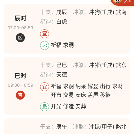
大师
干支：
戊辰
冲煞：
冲狗(壬戌) 煞南
辰时
星神：
白虎
07:00-08:59
宜
凶
祈福 求嗣
忌
干支：
己巳
冲煞：
冲猪(壬戌) 煞东
星神：
天德
巳时
09:00-10:59
祈福 求嗣 纳采 嫁娶 出行 求财
宜
开市 交易 安床 盖屋 移徙
吉
开光 修造 安葬
忌
干支：
庚午
冲煞：
冲鼠(甲子) 煞北