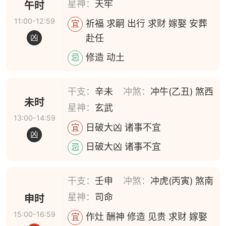
星神：
天牢
午时
11:00-12:59
祈福 求嗣 出行 求财 嫁娶 安葬
宜
赴任
凶
修造 动土
忌
干支：
辛未
冲煞：
冲牛(乙丑) 煞西
未时
星神：
玄武
13:00-14:59
日破大凶 诸事不宜
宜
凶
日破大凶 诸事不宜
忌
干支：
壬申
冲煞：
冲虎(丙寅) 煞南
星神：
司命
申时
15:00-16:59
作灶 酬神 修造 见贵 求财 嫁娶
宜