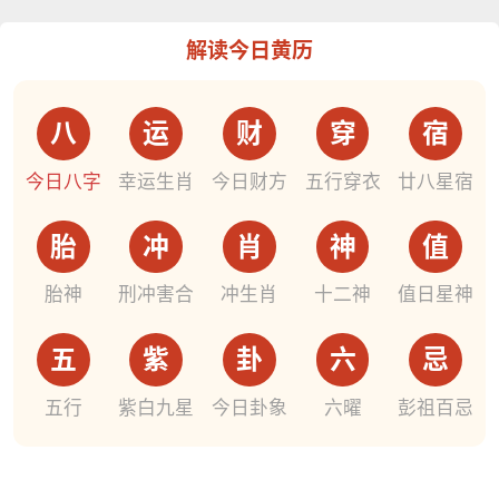
解读今日黄历
八
运
财
穿
宿
今日八字
幸运生肖
今日财方
五行穿衣
廿八星宿
胎
冲
肖
神
值
胎神
刑冲害合
冲生肖
十二神
值日星神
五
紫
卦
六
忌
五行
紫白九星
今日卦象
六曜
彭祖百忌