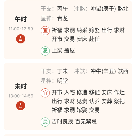
干支：
丙午
冲煞：
冲鼠(庚子) 煞北
星神：
青龙
午时
11:00-12:59
祈福 求嗣 纳采 嫁娶 出行 求财
宜
开市 交易 安床 赴任
吉
上梁 盖屋
忌
干支：
丁未
冲煞：
冲牛(辛丑) 煞西
星神：
明堂
未时
开市 入宅 修造 移徙 安床 作灶
宜
13:00-14:59
出行 求财 见贵 认养 安葬 祭祀
吉
祈福 求嗣 嫁娶 交易
吉时良辰 百无禁忌
忌