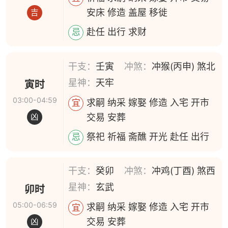
安床 修造 盖屋 移徙
吉
赴任 出行 求财
忌
干支：
壬寅
冲煞：
冲猴(丙申) 煞北
星神：
天牢
寅时
03:00-04:59
求嗣 纳采 嫁娶 修造 入宅 开市
宜
交易 安葬
凶
祭祀 祈福 斋醮 开光 赴任 出行
忌
干支：
癸卯
冲煞：
冲鸡(丁酉) 煞西
星神：
玄武
卯时
05:00-06:59
求嗣 纳采 嫁娶 修造 入宅 开市
宜
交易 安葬
凶