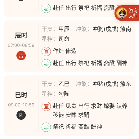
赴任 出行 祭祀 祈福 斋醮 开光
忌
咨询
大师
干支：
甲辰
冲煞：
冲狗(戊戌) 煞南
辰时
星神：
司命
07:00-08:59
作灶 修造
宜
吉
赴任 出行 祭祀 祈福 斋醮 酬神
忌
干支：
乙巳
冲煞：
冲猪(戊戌) 煞东
星神：
勾陈
巳时
09:00-10:59
赴任 见贵 出行 求财 嫁娶 认养
宜
移徙 安葬 求嗣
凶
祭祀 祈福 斋醮 酬神
忌