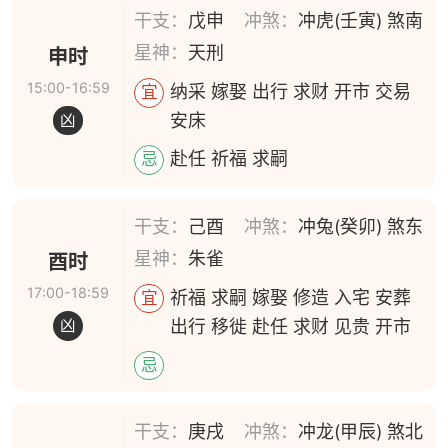
干支：
戊申
冲煞：
冲虎(壬寅) 煞南
星神：
天刑
申时
15:00-16:59
纳采 嫁娶 出行 求财 开市 交易
宜
安床
凶
赴任 祈福 求嗣
忌
干支：
己酉
冲煞：
冲兔(癸卯) 煞东
星神：
朱雀
酉时
17:00-18:59
祈福 求嗣 嫁娶 修造 入宅 安葬
宜
出行 移徙 赴任 求财 见贵 开市
凶
忌
干支：
庚戌
冲煞：
冲龙(甲辰) 煞北