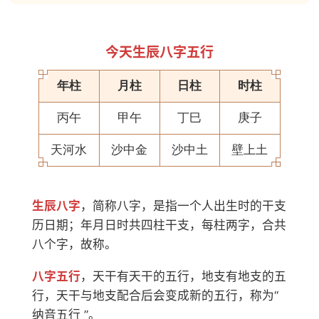
今天生辰八字五行
年柱
月柱
日柱
时柱
丙午
甲午
丁巳
庚子
天河水
沙中金
沙中土
壁上土
生辰八字
，简称八字，是指一个人出生时的干支
历日期；年月日时共四柱干支，每柱两字，合共
八个字，故称。
八字五行
，天干有天干的五行，地支有地支的五
行，天干与地支配合后会变成新的五行，称为“
纳音五行 ”。