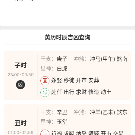
黄历时辰吉凶查询
干支：
庚子
冲煞：
冲马(甲午) 煞南
子时
星神：
白虎
23:00-00:59
嫁娶 移徙 开市 安葬
宜
凶
赴任 出行 求财 修造 动土
忌
干支：
辛丑
冲煞：
冲羊(乙未) 煞东
星神：
玉堂
丑时
01:00-02:59
祈福 求嗣 纳采 嫁娶 开市 交易
宜