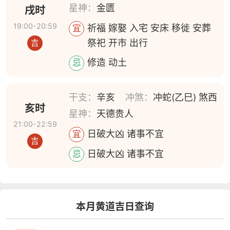
星神：
金匮
戌时
19:00-20:59
祈福 嫁娶 入宅 安床 移徙 安葬
宜
祭祀 开市 出行
吉
修造 动土
忌
干支：
辛亥
冲煞：
冲蛇(乙巳) 煞西
亥时
星神：
天德贵人
21:00-22:59
日破大凶 诸事不宜
宜
吉
日破大凶 诸事不宜
忌
本月黄道吉日查询