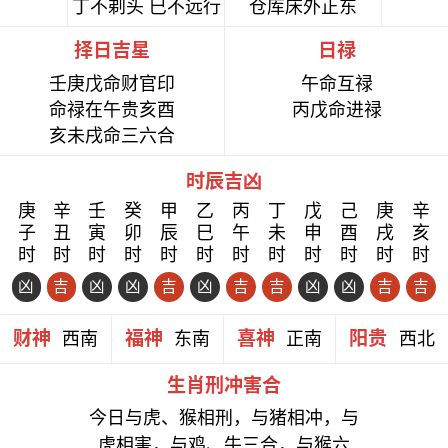
丁不剃头 巳不远行
仓库床外正东
择日吉星
日禄
壬庚戊命财官印
午命互禄
命禄在午贵亥酉
丙戊命进禄
亥未戌命三六合
时辰吉凶
庚
辛
壬
癸
甲
乙
丙
丁
戊
己
庚
辛
子
丑
寅
卯
辰
巳
午
未
申
酉
戌
亥
时
时
时
时
时
时
时
时
时
时
时
时
凶
吉
凶
凶
吉
凶
吉
吉
凶
凶
吉
吉
财神
福神
喜神
阳贵
西南
东南
正南
西北
生肖刑冲害合
今日与虎、猴相刑，与猪相冲，与
虎相害，与鸡、牛三合，与猴六