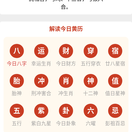
合。
解读今日黄历
八
运
财
穿
宿
今日八字
幸运生肖
今日财方
五行穿衣
廿八星宿
胎
冲
肖
神
值
胎神
刑冲害合
冲生肖
十二神
值日星神
五
紫
卦
六
忌
五行
紫白九星
今日卦象
六曜
彭祖百忌