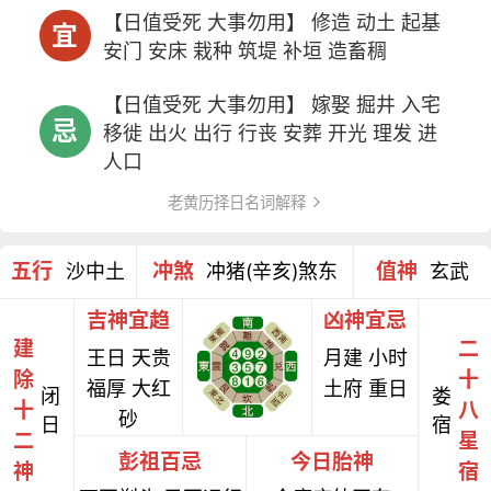
【日值受死 大事勿用】 修造 动土 起基
宜
安门 安床 栽种 筑堤 补垣 造畜稠
【日值受死 大事勿用】 嫁娶 掘井 入宅
忌
移徙 出火 出行 行丧 安葬 开光 理发 进
人口
老黄历择日名词解释
五行
冲煞
值神
沙中土
冲猪(辛亥)煞东
玄武
吉神宜趋
凶神宜忌
建
二
王日 天贵
月建 小时
除
十
福厚 大红
土府 重日
闭
娄
十
八
砂
日
宿
二
星
彭祖百忌
今日胎神
神
宿